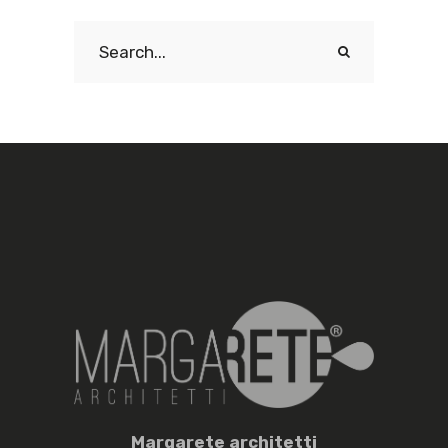
Search
for:
M
argarete
a
rchitetti