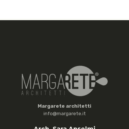
M
argarete
a
rchitetti
info@margarete.it
Arch. Sara Anselmi