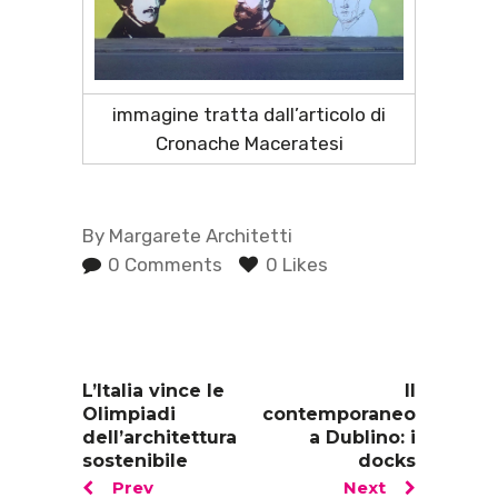
immagine tratta dall’articolo di
Cronache Maceratesi
By
Margarete Architetti
0 Comments
0 Likes
L’Italia vince le
Il
Olimpiadi
contemporaneo
dell’architettura
a Dublino: i
sostenibile
docks
Prev
Next