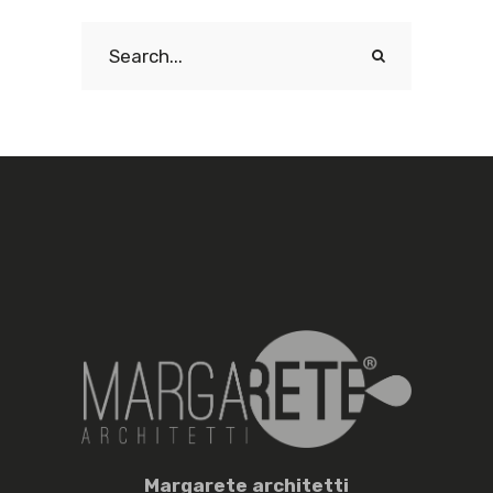
Search
for:
M
argarete
a
rchitetti